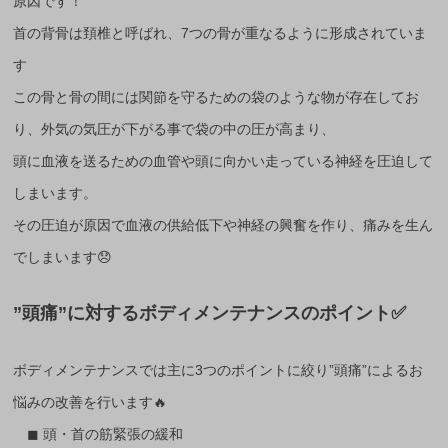
原因です！
首の背骨は頚椎と呼ばれ、7つの骨が重なるように形成されていま
す
この骨と骨の間には関節を守るための袋のような物が存在してお
り、外気の気圧が下がる事で袋の中の圧が高まり、
頭に血液を送るための血管や頭に向かい走っている神経を圧迫して
しまいます。
その圧迫が原因で血液の供給低下や神経の興奮を作り、痛みを生ん
でしまいます😞
”頭痛”に対するボディメンテナンスのポイント✅
ボディメンテナンスでは主に3つのポイントに絞り”頭痛”によるお
悩みの改善を行います🔥
◼︎ 頭・首の筋緊張の緩和