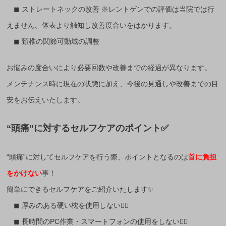
◼︎ ストレートネックの改善 ※レントゲンでの評価は当院では行
えません。体表より触知し改善度合いをはかります。
◼︎ 頚椎の関節可動域の調整
お悩みの度合いにより必要回数や改善までの経過が異なります。
メンテナンス時に現在の状態に加え、今後の見通しや改善までの目
安をお伝えいたします。
“頭痛”に対するセルフケアのポイント✅
“頭痛”に対してセルフケアを行う際、ポイントとなるのは
首に負担
をかけない
事！
簡単にできるセルフケアをご紹介いたします✨
◼︎ 厚みのある硬い枕を使用しない🙅‍♂️
◼︎ 長時間のPC作業・スマートフォンの使用をしない🙅‍♂️